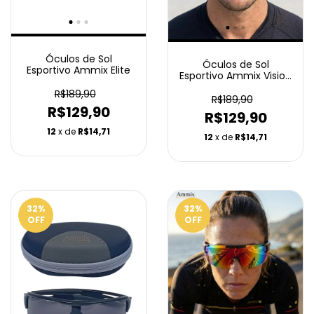
Óculos de Sol
Óculos de Sol
Esportivo Ammix Elite
Esportivo Ammix Vision
Espelhado
R$189,90
R$189,90
R$129,90
R$129,90
12
x de
R$14,71
12
x de
R$14,71
32
%
32
%
OFF
OFF