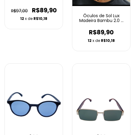
Ammix
R$89,90
R$97,00
Óculos de Sol Lux
12
x de
R$10,18
Madeira Bambu 2.0 -
Ammix
R$89,90
12
x de
R$10,18