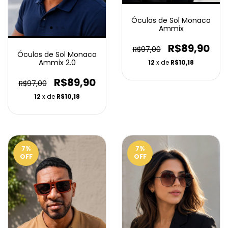
Óculos de Sol Monaco
Ammix
R$89,90
R$97,00
Óculos de Sol Monaco
Ammix 2.0
12
x de
R$10,18
R$89,90
R$97,00
12
x de
R$10,18
7
%
7
%
OFF
OFF