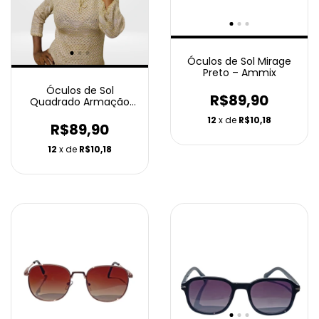
Óculos de Sol Mirage
Preto – Ammix
Óculos de Sol
R$89,90
Quadrado Armação
Metalizada Fina -
12
x de
R$10,18
Ammix
R$89,90
12
x de
R$10,18