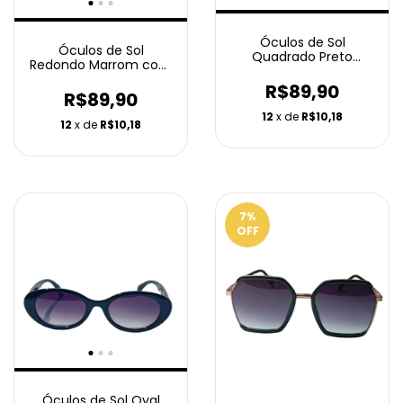
Óculos de Sol
Óculos de Sol
Quadrado Preto
Redondo Marrom com
Degradê - Ammix
Armação Metálica -
R$89,90
Ammix
R$89,90
12
x de
R$10,18
12
x de
R$10,18
7
%
OFF
Óculos de Sol Oval