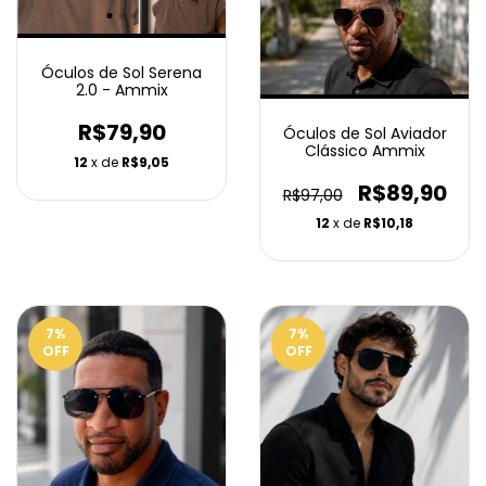
Óculos de Sol Serena
2.0 - Ammix
R$79,90
Óculos de Sol Aviador
Clássico Ammix
12
x de
R$9,05
R$89,90
R$97,00
12
x de
R$10,18
7
%
7
%
OFF
OFF