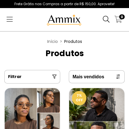
Frete Grátis nas Compras a partir de R$ 150,00. Aproveite!
0
Início
>
Produtos
Produtos
Filtrar
7
%
OFF