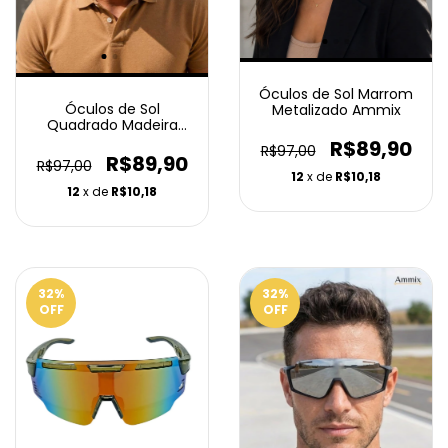
Óculos de Sol Marrom
Óculos de Sol
Metalizado Ammix
Quadrado Madeira
Ammix
R$89,90
R$97,00
R$89,90
R$97,00
12
x de
R$10,18
12
x de
R$10,18
32
%
32
%
OFF
OFF