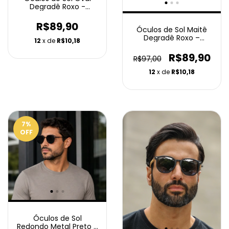
Degradê Roxo -
Ammix
R$89,90
Óculos de Sol Maitê
Degradê Roxo –
12
x de
R$10,18
Ammix
R$89,90
R$97,00
12
x de
R$10,18
7
%
OFF
Óculos de Sol
Redondo Metal Preto -